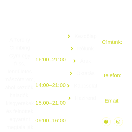
Nyitvatartás
Navigáció
Kapcsolat
Kezdőlap
A Torony
Hétfő,
Címünk:
Climbing
Rólunk
szerda
9027 Győr,
Gym egy
16:00–21:00
Bútorgyári
Árak
friss,
U. 5.
Kedd,
lendületes
Oktatás
Telefon:
csütörtök
mászóterem,
+36 30 010
14:00–21:00
Kapcsolat
ahol kezdők,
6775
Péntek
haladók,
Házirend
Email:
15:00–21:00
kisgyerekek
info@toronycl
Partnerek
Szombat
és felnőttek
egyaránt
09:00–16:00
megtalálják
Vasárnap