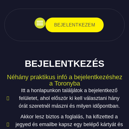
BEJELENTKEZEM
ESZKÖZ BÉRLÉS
BEJELENTKEZÉS
Néhány praktikus infó a bejelentkezéshez
a Toronyba
Itt a honlapunkon találjátok a bejelentkező
felületet, ahol először ki kell választani hány
órát szeretnél mászni és milyen időpontban.
Akkor lesz biztos a foglalás, ha kifizetted a
jegyed és emailbe kapsz egy belépő kártyát és